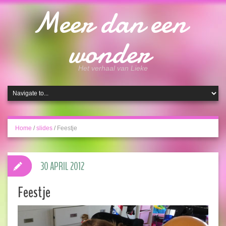
Meer dan een
wonder
Het verhaal van Lieke
Home
/
slides
/
Feestje
30 APRIL 2012
Feestje