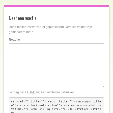
Geef een reactie
Het e-mailadres wordt niet gepubliceerd.
Vereiste velden zijn
gemarkeerd met
*
Reactie
Je mag deze
HTML
tags en attributen gebruiken:
<a href="" title=""> <abbr title=""> <acronym title
=""> <b> <blockquote cite=""> <cite> <code> <del da
tetime=""> <em> <i> <q cite=""> <s> <strike> <stron
g> 