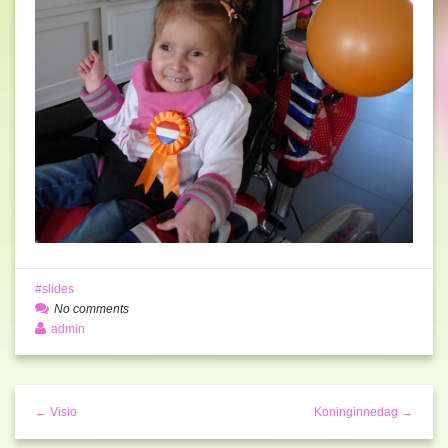
slides
No comments
admin
← Visio
Koninginnedag →