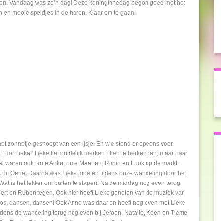
aken. Vandaag was zo’n dag! Deze koninginnedag begon goed met het
n en mooie speldjes in de haren. Klaar om te gaan!
het zonnetje gesnoept van een ijsje. En wie stond er opeens voor
‘Hoi Lieke!’ Lieke liet duidelijk merken Ellen te herkennen, maar haar
snel waren ook tante Anke, ome Maarten, Robin en Luuk op de markt.
it Oerle. Daarna was Lieke moe en tijdens onze wandeling door het
l. Wat is het lekker om buiten te slapen! Na de middag nog even terug
bert en Ruben tegen. Ook hier heeft Lieke genoten van de muziek van
os, dansen, dansen! Ook Anne was daar en heeft nog even met Lieke
Tijdens de wandeling terug nog even bij Jeroen, Natalie, Koen en Tieme