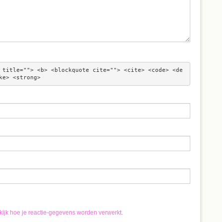
 title=""> <b> <blockquote cite=""> <cite> <code> <de
ke> <strong> 
kijk hoe je reactie-gegevens worden verwerkt
.