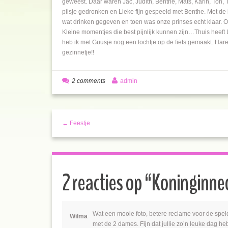
geweest. Daar waren Jac, Judith, Benthe, Mats, Karin, Ton, Ti
pilsje gedronken en Lieke fijn gespeeld met Benthe. Met de
wat drinken gegeven en toen was onze prinses echt klaar
Kleine momentjes die best pijnlijk kunnen zijn…Thuis heeft Li
heb ik met Guusje nog een tochtje op de fiets gemaakt. Har
gezinnetje!!
2 comments
admin
← Feestje
2 reacties op “
Koninginne
Wat een mooie foto, betere reclame voor de speldj
Wilma
met de 2 dames. Fijn dat jullie zo’n leuke dag h