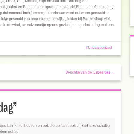
js, Freek, Eric, Marlies, Stijn en Juul ook. Bart nog een
 bal gooien en Benthe maar oprapen, hilarisch! Benthe heeft Lieke nog
. Op dat moment toch jammer, de barbecue werd net warm gemaakt…
eke gesmuld van haar eten en terwijl zij lekker bij Bart in slaap viel,
en in de wind, avondzonnetje op ons gezicht, een perfecte dag met ons
Uncategorized
Berichtje van de IJsbeertjes →
dag
”
es kan ik niet hebben en ook die op facebook bij Bart is zo schattig
ebben gehad.