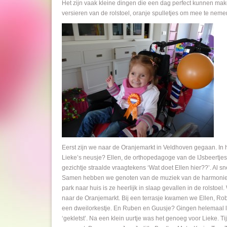
Het zijn vaak kleine dingen die een dag perfect kunnen m
versieren van de rolstoel, oranje spulletjes om mee te neme
Eerst zijn we naar de Oranjemarkt in Veldhoven gegaan. In 
Lieke’s neusje? Ellen, de orthopedagoge van de IJsbeertjes. 
gezichtje straalde vraagtekens ‘Wat doet Ellen hier??’. Al 
Samen hebben we genoten van de muziek van de harmonie u
park naar huis is ze heerlijk in slaap gevallen in de rolstoe
naar de Oranjemarkt. Bij een terrasje kwamen we Ellen, Ro
een dweilorkestje. En Ruben en Guusje? Gingen helemaal l
‘gekletst’. Na een klein uurtje was het genoeg voor Lieke. 