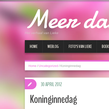
Meer da
Het verhaal van Lieke
HOME
WEBLOG
FOTO’S VAN LIEKE
BOEK
Home
/
Uncategorized
/
Koninginnedag
30 APRIL 2012
Koninginnedag