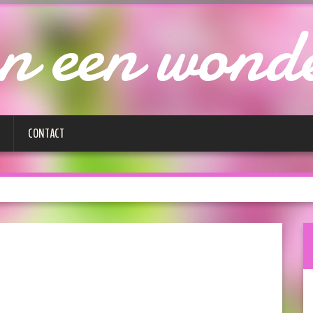
n een wond
CONTACT