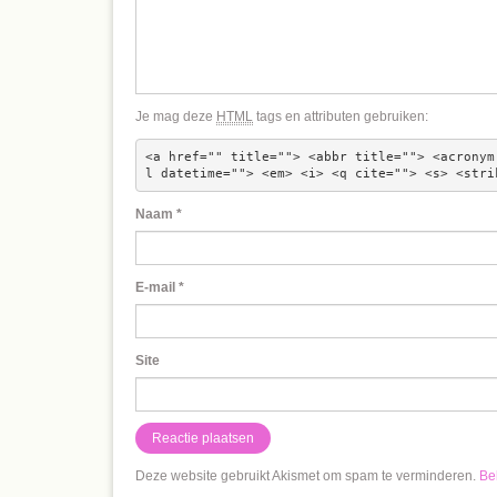
Je mag deze
HTML
tags en attributen gebruiken:
<a href="" title=""> <abbr title=""> <acronym
l datetime=""> <em> <i> <q cite=""> <s> <stri
Naam
*
E-mail
*
Site
Deze website gebruikt Akismet om spam te verminderen.
Be