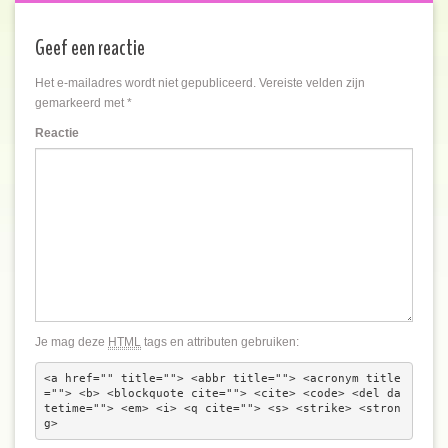
Geef een reactie
Het e-mailadres wordt niet gepubliceerd.
Vereiste velden zijn
gemarkeerd met
*
Reactie
Je mag deze
HTML
tags en attributen gebruiken:
<a href="" title=""> <abbr title=""> <acronym title
=""> <b> <blockquote cite=""> <cite> <code> <del da
tetime=""> <em> <i> <q cite=""> <s> <strike> <stron
g> 