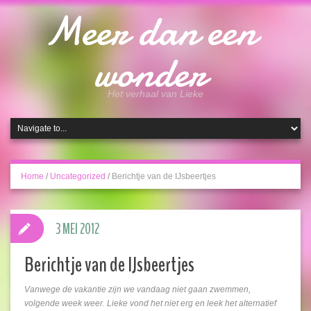
Meer dan een
wonder
Het verhaal van Lieke
Home
/
Uncategorized
/
Berichtje van de IJsbeertjes
3 MEI 2012
Berichtje van de IJsbeertjes
Vanwege de vakantie zijn we vandaag niet gaan zwemmen,
volgende week weer. Lieke vond het niet erg en leek het alternatief