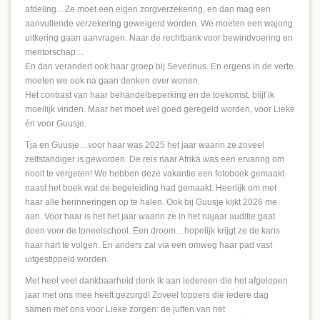
afdeling…Ze moet een eigen zorgverzekering, en dan mag een
aanvullende verzekering geweigerd worden. We moeten een wajong
uitkering gaan aanvragen. Naar de rechtbank voor bewindvoering en
mentorschap…
En dan verandert ook haar groep bij Severinus. En ergens in de verte
moeten we ook na gaan denken over wonen.
Het contrast van haar behandelbeperking en de toekomst, blijf ik
moeilijk vinden. Maar het moet wel goed geregeld worden, voor Lieke
én voor Guusje.
Tja en Guusje…voor haar was 2025 het jaar waarin ze zoveel
zelfstandiger is geworden. De reis naar Afrika was een ervaring om
nooit te vergeten! We hebben deze vakantie een fotoboek gemaakt
naast het boek wat de begeleiding had gemaakt. Heerlijk om met
haar alle herinneringen op te halen. Ook bij Guusje kijkt 2026 me
aan. Voor haar is het het jaar waarin ze in het najaar auditie gaat
doen voor de toneelschool. Een droom…hopelijk krijgt ze de kans
haar hart te volgen. En anders zal via een omweg haar pad vast
uitgestippeld worden.
Met heel veel dankbaarheid denk ik aan iedereen die het afgelopen
jaar met ons mee heeft gezorgd! Zoveel toppers die iedere dag
samen met ons voor Lieke zorgen: de juffen van het