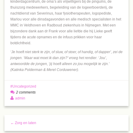
kinderdagcentrum, de oma’s als vrijwilligers bij de pinguïns, de
thuiszorg medewerkers, begeleiding van de logeerboerderij, de
nachtdienst van Severinus, haar fysiotherapeuten, logopediste,
Marlou voor alle dinsdagavonden en alle medisch specialisten in het
MMC in Veldhoven en Radboud ziekenhuis in Nijmegen. Met een
bijzondere dank aan dr Frank voor alle liefde die hij Lieke geeft
tijdens de acute opnames en de infuus prikken voor haar
botdichtheid.
‘Je hoeft niet sterk te zijn, of sluw, of stoer, of handig, of dapper’, zei de
jongen. ‘Maar wat moet ik dan zijn?’ vroeg het rendier. ‘Jou’,
antwoordde de jongen, ‘jij hoeft alleen zo jou mogelijk te zijn.’
(Katinka Polderman & Merel Corduwener).
Uncategorized
2 comments
admin
← Zorg en laten