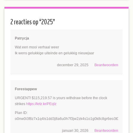
2 reacties op “
2025
”
Patrycja
Wat een mooi verhaal weer
Ik wens gelukkige uiteinde en gelukkig nieuwjaar
december 29, 2025
Beantwoorden
Forestappew
URGENT! $115,219.57 is yours withdraw before the clock
strikes
https://letz.kr/PEqlz
Plan ID:
o0nw0i3f8z7x1q4ls1dd3j8a6u0h7f3jw2zk4s1o1g0k8c8gr6eo3t0j3y5u1
januari 30, 2026
Beantwoorden