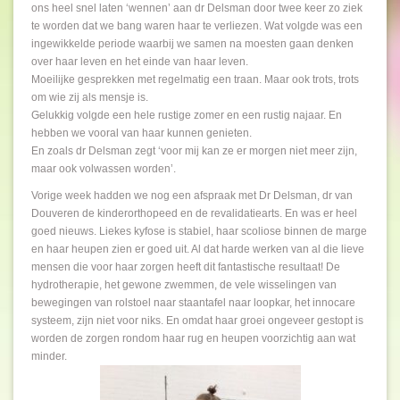
ons heel snel laten ‘wennen’ aan dr Delsman door twee keer zo ziek
te worden dat we bang waren haar te verliezen. Wat volgde was een
ingewikkelde periode waarbij we samen na moesten gaan denken
over haar leven en het einde van haar leven.
Moeilijke gesprekken met regelmatig een traan. Maar ook trots, trots
om wie zij als mensje is.
Gelukkig volgde een hele rustige zomer en een rustig najaar. En
hebben we vooral van haar kunnen genieten.
En zoals dr Delsman zegt ‘voor mij kan ze er morgen niet meer zijn,
maar ook volwassen worden’.
Vorige week hadden we nog een afspraak met Dr Delsman, dr van
Douveren de kinderorthopeed en de revalidatiearts. En was er heel
goed nieuws. Liekes kyfose is stabiel, haar scoliose binnen de marge
en haar heupen zien er goed uit. Al dat harde werken van al die lieve
mensen die voor haar zorgen heeft dit fantastische resultaat! De
hydrotherapie, het gewone zwemmen, de vele wisselingen van
bewegingen van rolstoel naar staantafel naar loopkar, het innocare
systeem, zijn niet voor niks. En omdat haar groei ongeveer gestopt is
worden de zorgen rondom haar rug en heupen voorzichtig aan wat
minder.