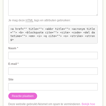
Je mag deze
HTML
tags en attributen gebruiken:
<a href="" title=""> <abbr title=""> <acronym title
=""> <b> <blockquote cite=""> <cite> <code> <del da
tetime=""> <em> <i> <q cite=""> <s> <strike> <stron
g> 
Naam
*
E-mail
*
Site
Deze website gebruikt Akismet om spam te verminderen.
Bekijk hoe