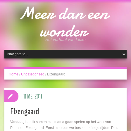
Meer dan een
wonder
Het verhaal van Lieke
Home
/
Uncategorized
/
Elzengaard
11 MEI 2011
Elzengaard
Vandaag ben ik samen met mama gaan spelen op het werk van
Petra, de Elzengaard. Eerst moesten we best een eindje rijden, Petra