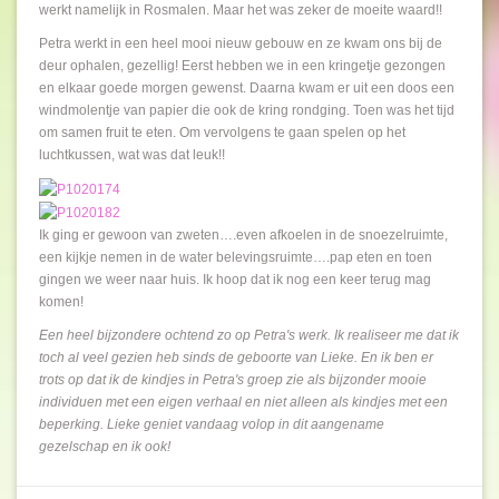
werkt namelijk in Rosmalen. Maar het was zeker de moeite waard!!
Petra werkt in een heel mooi nieuw gebouw en ze kwam ons bij de
deur ophalen, gezellig! Eerst hebben we in een kringetje gezongen
en elkaar goede morgen gewenst. Daarna kwam er uit een doos een
windmolentje van papier die ook de kring rondging. Toen was het tijd
om samen fruit te eten. Om vervolgens te gaan spelen op het
luchtkussen, wat was dat leuk!!
Ik ging er gewoon van zweten….even afkoelen in de snoezelruimte,
een kijkje nemen in de water belevingsruimte….pap eten en toen
gingen we weer naar huis. Ik hoop dat ik nog een keer terug mag
komen!
Een heel bijzondere ochtend zo op Petra's werk. Ik realiseer me dat ik
toch al veel gezien heb sinds de geboorte van Lieke. En ik ben er
trots op dat ik de kindjes in Petra's groep zie als bijzonder mooie
individuen met een eigen verhaal en niet alleen als kindjes met een
beperking. Lieke geniet vandaag volop in dit aangename
gezelschap en ik ook!