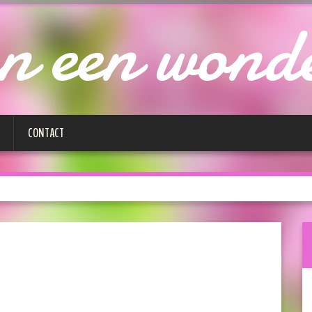
n een wond
CONTACT