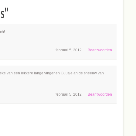
es
”
ch!
februari 5, 2012
Beantwoorden
 Lieke van een lekkere lange vinger en Guusje an de sneeuw van
februari 5, 2012
Beantwoorden