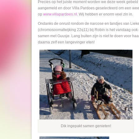
Precies op het juiste moment worden we deze week gebeld
aangemeld en door Villa Pardoes geselecteerd om een week
op
www.villapardoes.nl
. Wij hebben er enorm veel zin in.
Ondanks de onrust rondom de narcose en tandjes van Lieke
(chromosoomafwijking 22q11) bij Robin is het vandaag ook 
samen met Guusje. Lang buiten zijn is niet te doen voor ha
daarna zelf een langevinger eten!
Dik ingepakt samen genieten!