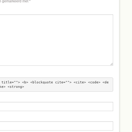
jn gemarkeerd met
*
 title=""> <b> <blockquote cite=""> <cite> <code> <de
ke> <strong> 