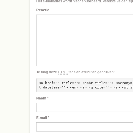
Het e-mailadres wordt niet gepubliceerd.
Vereiste velden zi
Reactie
Je mag deze
HTML
tags en attributen gebruiken:
<a href="" title=""> <abbr title=""> <acronym
l datetime=""> <em> <i> <q cite=""> <s> <stri
Naam
*
E-mail
*