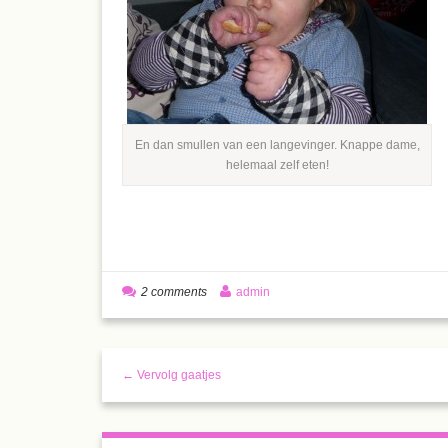
En dan smullen van een langevinger. Knappe dame,
helemaal zelf eten!
2 comments
admin
← Vervolg gaatjes