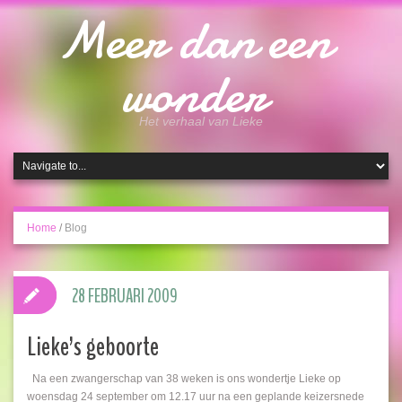
Meer dan een
wonder
Het verhaal van Lieke
Home
/
Blog
28 FEBRUARI 2009
Lieke’s geboorte
Na een zwangerschap van 38 weken is ons wondertje Lieke op
woensdag 24 september om 12.17 uur na een geplande keizersnede