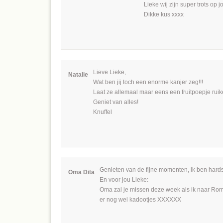
Lieke wij zijn super trots op jo
Dikke kus xxxx
Lieve Lieke,
Natalie
Wat ben jij toch een enorme kanjer zeg!!!
Laat ze allemaal maar eens een fruitpoepje ruik
Geniet van alles!
Knuffel
Genieten van de fijne momenten, ik ben hardstik
Oma Dita
En voor jou Lieke:
Oma zal je missen deze week als ik naar Ro
er nog wel kadootjes XXXXXX