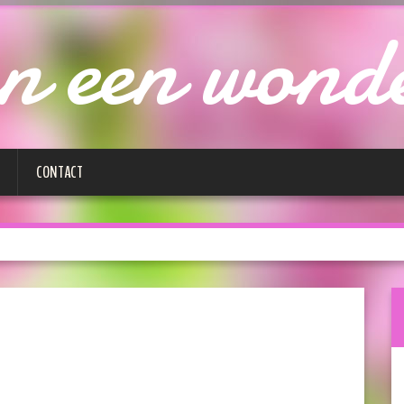
n een wond
CONTACT