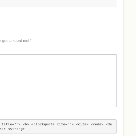
jn gemarkeerd met
*
 title=""> <b> <blockquote cite=""> <cite> <code> <de
ke> <strong> 