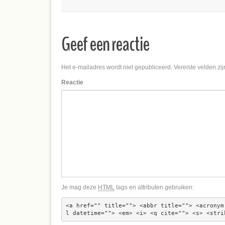
Geef een reactie
Het e-mailadres wordt niet gepubliceerd.
Vereiste velden zi
Reactie
Je mag deze
HTML
tags en attributen gebruiken:
<a href="" title=""> <abbr title=""> <acronym
l datetime=""> <em> <i> <q cite=""> <s> <stri