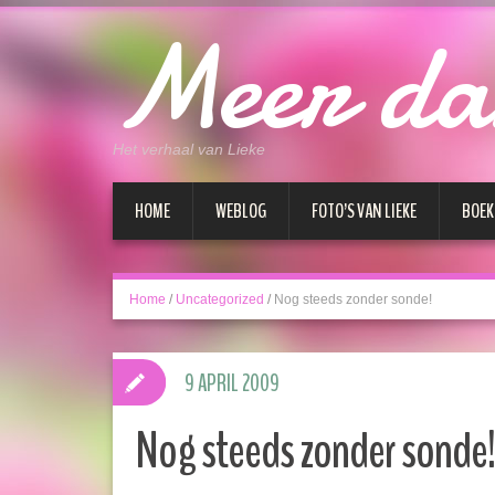
Meer da
Het verhaal van Lieke
HOME
WEBLOG
FOTO’S VAN LIEKE
BOEK
Home
/
Uncategorized
/
Nog steeds zonder sonde!
9 APRIL 2009
Nog steeds zonder sonde!