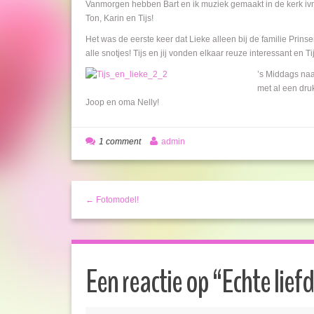
Vanmorgen hebben Bart en ik muziek gemaakt in de kerk ivm 
Ton, Karin en Tijs!
Het was de eerste keer dat Lieke alleen bij de familie Prin
alle snotjes! Tijs en jij vonden elkaar reuze interessant en
’s Middags naar
met al een dr
Joop en oma Nelly!
1 comment
admin
← Fotomodel!
Een reactie op “
Echte lief