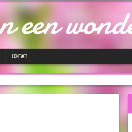
n een wond
CONTACT