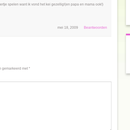
rtje spelen want ik vond het kei gezellig!(en papa en mama ook!)
mei 18, 2009
Beantwoorden
jn gemarkeerd met
*