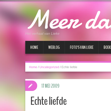
Meer da
Het verhaal van Lieke
HOME
WEBLOG
FOTO’S VAN LIEKE
BOEK
Home
/
Uncategorized
/
Echte liefde
17 MEI 2009
Echte liefde