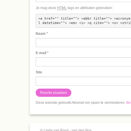
Je mag deze
HTML
tags en attributen gebruiken:
<a href="" title=""> <abbr title=""> <acronym
l datetime=""> <em> <i> <q cite=""> <s> <stri
Naam
*
E-mail
*
Site
Deze website gebruikt Akismet om spam te verminderen.
Be
© Linda van Rooij - van den Bos