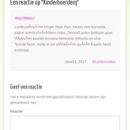
Een reactie op “
Kinderboerderij
”
Http://www./
LuottoystÃ¤vÃ¤lle Singer Style Plus, kaunis nimi koneella,
paljon surrrrlisÃ¤Ã¤!Hieno ostos, Onnea!Luulen lankojen pian
lÃ¶ytyvÃ¤n kauniin koneesi helmoihin:)Minulla on ollut
"koriste"kone, mutta ei ole sitÃ¤kÃ¤Ã¤n enÃ¤Ã¤.Kaunis helmi
kurkistaa…
maart 1, 2017
Beantwoorden
Geef een reactie
Het e-mailadres wordt niet gepubliceerd.
Vereiste velden zijn
gemarkeerd met
*
Reactie