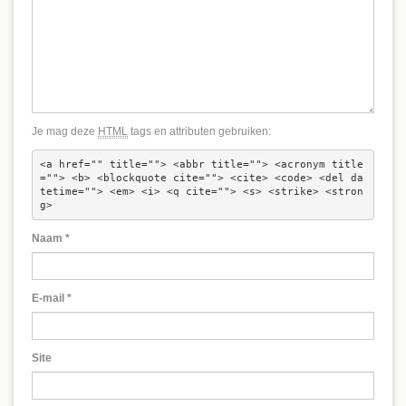
Je mag deze
HTML
tags en attributen gebruiken:
<a href="" title=""> <abbr title=""> <acronym title
=""> <b> <blockquote cite=""> <cite> <code> <del da
tetime=""> <em> <i> <q cite=""> <s> <strike> <stron
g> 
Naam
*
E-mail
*
Site