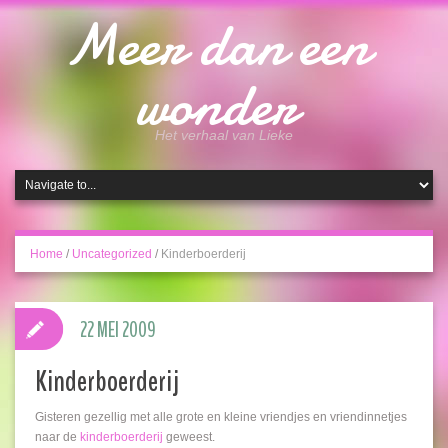
Meer dan een
wonder
Het verhaal van Lieke
Home
/
Uncategorized
/
Kinderboerderij
22 MEI 2009
Kinderboerderij
Gisteren gezellig met alle grote en kleine vriendjes en vriendinnetjes
naar de
kinderboerderij
geweest.