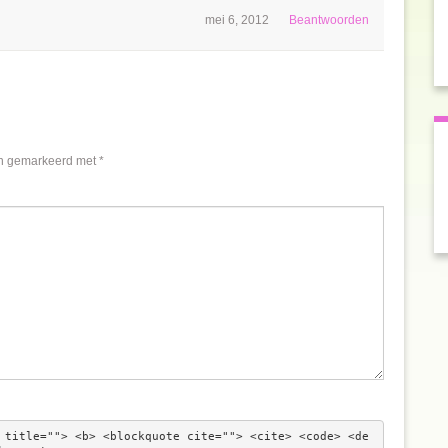
mei 6, 2012
Beantwoorden
jn gemarkeerd met
*
 title=""> <b> <blockquote cite=""> <cite> <code> <de