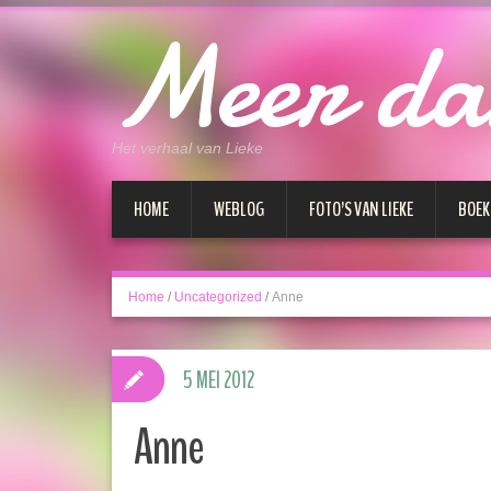
Meer da
Het verhaal van Lieke
HOME
WEBLOG
FOTO’S VAN LIEKE
BOEK
Home
/
Uncategorized
/
Anne
5 MEI 2012
Anne