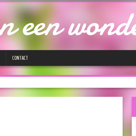
n een wond
CONTACT