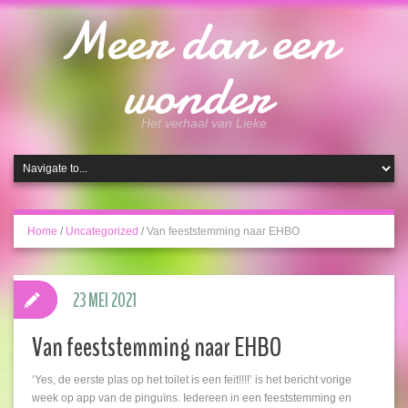
Meer dan een
wonder
Het verhaal van Lieke
Home
/
Uncategorized
/
Van feeststemming naar EHBO
23 MEI 2021
Van feeststemming naar EHBO
‘Yes, de eerste plas op het toilet is een feit!!!!’ is het bericht vorige
week op app van de pinguïns. Iedereen in een feeststemming en