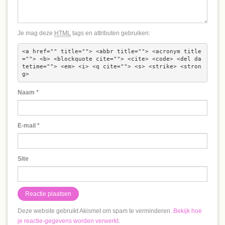
Je mag deze
HTML
tags en attributen gebruiken:
<a href="" title=""> <abbr title=""> <acronym title
=""> <b> <blockquote cite=""> <cite> <code> <del da
tetime=""> <em> <i> <q cite=""> <s> <strike> <stron
g> 
Naam
*
E-mail
*
Site
Deze website gebruikt Akismet om spam te verminderen.
Bekijk hoe
je reactie-gegevens worden verwerkt
.