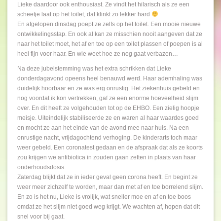
Lieke daardoor ook enthousiast. Ze vindt het hilarisch als ze een
scheetje laat op het toilet, dat klinkt zo lekker hard
En afgelopen dinsdag poept ze zelfs op het toilet. Een mooie nieuwe
ontwikkelingsstap. En ook al kan ze misschien nooit aangeven dat ze
naar het toilet moet, het af en toe op een toilet plassen of poepen is al
heel fijn voor haar. En wie weet hoe ze nog gaat verbazen…
Na deze jubelstemming was het extra schrikken dat Lieke
donderdagavond opeens heel benauwd werd. Haar ademhaling was
duidelijk hoorbaar en ze was erg onrustig. Het ziekenhuis gebeld en
nog voordat ik kon vertrekken, gaf ze een enorme hoeveelheid slijm
over. En dit heeft ze volgehouden tot op de EHBO. Een zielig hoopje
meisje. Uiteindelijk stabiliseerde ze en waren al haar waardes goed
en mocht ze aan het einde van de avond mee naar huis. Na een
onrustige nacht, vrijdagochtend verhoging. De kinderarts toch maar
weer gebeld. Een coronatest gedaan en de afspraak dat als ze koorts
zou krijgen we antibiotica in zouden gaan zetten in plaats van haar
onderhoudsdosis.
Zaterdag blijkt dat ze in ieder geval geen corona heeft. En begint ze
weer meer zichzelf te worden, maar dan met af en toe borrelend slijm.
En zo is het nu, Lieke is vrolijk, wat sneller moe en af en toe boos
omdat ze het slijm niet goed weg krijgt. We wachten af, hopen dat dit
snel voor bij gaat.