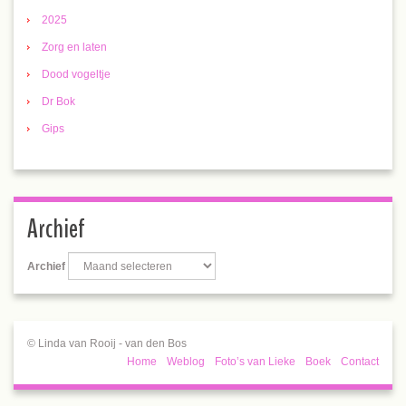
2025
Zorg en laten
Dood vogeltje
Dr Bok
Gips
Archief
Archief
© Linda van Rooij - van den Bos
Home
Weblog
Foto’s van Lieke
Boek
Contact