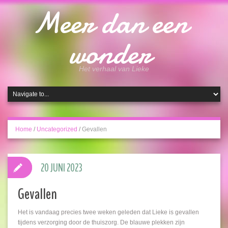
Meer dan een
wonder
Het verhaal van Lieke
Home
/
Uncategorized
/
Gevallen
20 JUNI 2023
Gevallen
Het is vandaag precies twee weken geleden dat Lieke is gevallen
tijdens verzorging door de thuiszorg. De blauwe plekken zijn