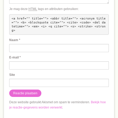
Je mag deze
HTML
tags en attributen gebruiken:
<a href="" title=""> <abbr title=""> <acronym title
=""> <b> <blockquote cite=""> <cite> <code> <del da
tetime=""> <em> <i> <q cite=""> <s> <strike> <stron
g> 
Naam
*
E-mail
*
Site
Deze website gebruikt Akismet om spam te verminderen.
Bekijk hoe
je reactie-gegevens worden verwerkt
.