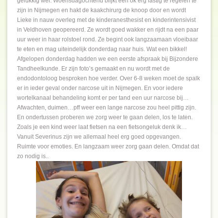
gelukkig wel. Woensdagochtend blijkt een ok erg lastig te regelen te
zijn in Nijmegen en hakt de kaakchirurg de knoop door en wordt
Lieke in nauw overleg met de kinderanesthesist en kinderintensivist
in Veldhoven geopereerd. Ze wordt goed wakker en rijdt na een paar
uur weer in haar rolstoel rond. Ze begint ook langzaamaan vloeibaar
te eten en mag uiteindelijk donderdag naar huis. Wat een bikkel!
Afgelopen donderdag hadden we een eerste afspraak bij Bijzondere
Tandheelkunde. Er zijn foto’s gemaakt en nu wordt met de
endodontoloog besproken hoe verder. Over 6-8 weken moet de spalk
er in ieder geval onder narcose uit in Nijmegen. En voor iedere
wortelkanaal behandeling komt er per tand een uur narcose bij…
Afwachten, duimen…pff weer een lange narcose zou heel pittig zijn.
En ondertussen proberen we zorg weer te gaan delen, los te laten.
Zoals je een kind weer laat fietsen na een fietsongeluk denk ik…
Vanuit Severinus zijn we allemaal heel erg goed opgevangen.
Ruimte voor emoties. En langzaam weer zorg gaan delen. Omdat dat
zo nodig is..