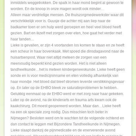
inmiddels weggetrokken. De spalk in haar mond begint al gewoon te
worden. En de knoop in onze magen wordt ook minder…
Alleen maar verdrietige mensen. De thuiszorgmedewerkster waar dit
verschrikkelijk voor is. Guusje die achter mij aan liep naar de
badkamer toen er om hulp werd geroepen en heel veel bloed heeft
gezien. Bart en ikzelf met zorgen over eten, hoe gaat het verder met
haar tanden…
Lieke is gevallen, er zijn 4 voortanden los komen te staan en ze heeft
een scheur in haar bovenkaak. Met spoed die dinsdagavond naar de
huisartsenpost. Waar niet altijd meteen de zorgen van een
meervoudig beperkt kind gezien worden. Het is niet alleen
tandheelkunde…het is meteen kindergeneeskunde. Lieke heeft geen
sonde en is voor medicijninname en eten volledig afhankelijk van
haar mondje. Het bloed dat bleef stromen leverde verslikkingsgevaar
op. En later op de EHBO bleek ze saturatieproblemen te hebben.
Gelukkig eenmaal op de EHBO werd er met zorg naar haar gekeken.
Later op de avond, na de kinderarts en trauma arts kwam ook de
kaakchirurg. Dit moest geopereerd worden. Maar dan…Lieke heeft
na een ok speciale zorg nodig. Dus misschien toch beter in
Nijmegen? Besloten werd om te wachten tot de volgende ochtend en
dan contact te leggen met Bijzondere Tandheelkunde in Nijmegen.
Lieke slaapt dankzij de pijnmedicatie en de enerverende avond