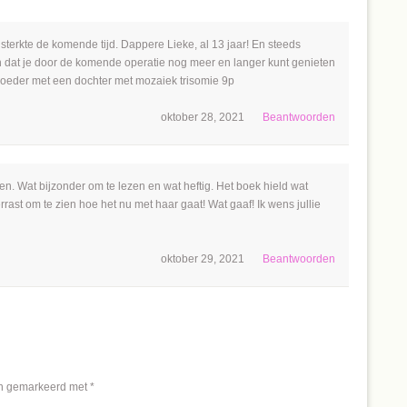
sterkte de komende tijd. Dappere Lieke, al 13 jaar! En steeds
n dat je door de komende operatie nog meer en langer kunt genieten
moeder met een dochter met mozaiek trisomie 9p
oktober 28, 2021
Beantwoorden
en. Wat bijzonder om te lezen en wat heftig. Het boek hield wat
rrast om te zien hoe het nu met haar gaat! Wat gaaf! Ik wens jullie
oktober 29, 2021
Beantwoorden
jn gemarkeerd met
*