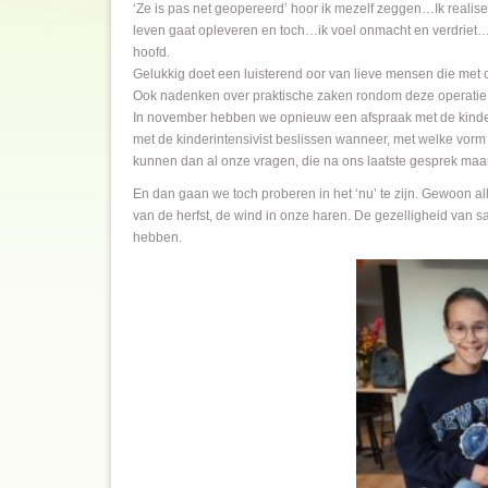
‘Ze is pas net geopereerd’ hoor ik mezelf zeggen…Ik realiseer
leven gaat opleveren en toch…ik voel onmacht en verdriet
hoofd.
Gelukkig doet een luisterend oor van lieve mensen die met 
Ook nadenken over praktische zaken rondom deze operatie me
In november hebben we opnieuw een afspraak met de kinder
met de kinderintensivist beslissen wanneer, met welke vor
kunnen dan al onze vragen, die na ons laatste gesprek maar 
En dan gaan we toch proberen in het ‘nu’ te zijn. Gewoon a
van de herfst, de wind in onze haren. De gezelligheid van
hebben.