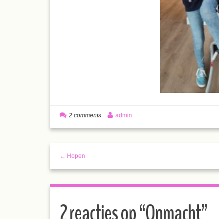
2 comments
admin
← Hopen
2 reacties op “
Onmacht
”