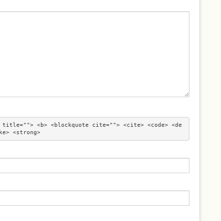
 title=""> <b> <blockquote cite=""> <cite> <code> <de
ke> <strong> 