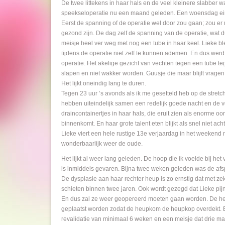
De twee littekens in haar hals en de veel kleinere slabber w
speekseloperatie nu een maand geleden. Een woensdag eind
Eerst de spanning of de operatie wel door zou gaan; zou er
gezond zijn. De dag zelf de spanning van de operatie, wat 
meisje heel ver weg met nog een tube in haar keel. Lieke b
tijdens de operatie niet zelf te kunnen ademen. En dus werd
operatie. Het akelige gezicht van vechten tegen een tube teg
slapen en niet wakker worden. Guusje die maar blijft vrag
Het lijkt oneindig lang te duren.
Tegen 23 uur ’s avonds als ik me gesetteld heb op de stret
hebben uiteindelijk samen een redelijk goede nacht en de v
draincontainertjes in haar hals, die eruit zien als enorme oo
binnenkomt. En haar grote talent eten blijkt als snel niet ac
Lieke viert een hele rustige 13e verjaardag in het weekend 
wonderbaarlijk weer de oude.
Het lijkt al weer lang geleden. De hoop die ik voelde bij het
is inmiddels gevaren. Bijna twee weken geleden was de afs
De dysplasie aan haar rechter heup is zo ernstig dat met 
schieten binnen twee jaren. Ook wordt gezegd dat Lieke pij
En dus zal ze weer geopereerd moeten gaan worden. De he
geplaatst worden zodat de heupkom de heupkop overdekt. Ee
revalidatie van minimaal 6 weken en een meisje dat drie maan