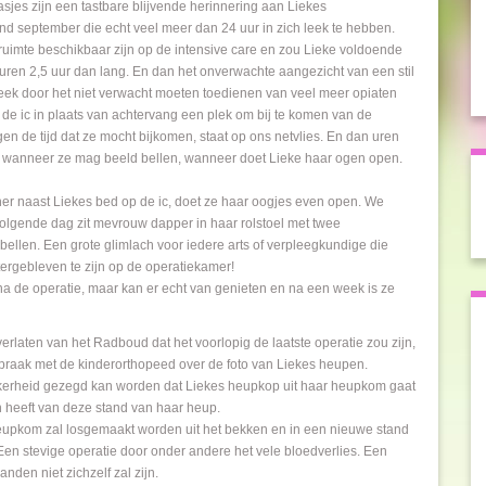
asjes zijn een tastbare blijvende herinnering aan Liekes
 september die echt veel meer dan 24 uur in zich leek te hebben.
 ruimte beschikbaar zijn op de intensive care en zou Lieke voldoende
duren 2,5 uur dan lang. En dan het onverwachte aangezicht van een stil
leek door het niet verwacht moeten toedienen van veel meer opiaten
 de ic in plaats van achtervang een plek om bij te komen van de
en de tijd dat ze mocht bijkomen, staat op ons netvlies. En dan uren
en wanneer ze mag beeld bellen, wanneer doet Lieke haar ogen open.
cher naast Liekes bed op de ic, doet ze haar oogjes even open. We
olgende dag zit mevrouw dapper in haar rolstoel met twee
rbellen. Een grote glimlach voor iedere arts of verpleegkundige die
htergebleven te zijn op de operatiekamer!
na de operatie, maar kan er echt van genieten en na een week is ze
 verlaten van het Radboud dat het voorlopig de laatste operatie zou zijn,
praak met de kinderorthopeed over de foto van Liekes heupen.
zekerheid gezegd kan worden dat Liekes heupkop uit haar heupkom gaat
n heeft van deze stand van haar heup.
upkom zal losgemaakt worden uit het bekken en in een nieuwe stand
n stevige operatie door onder andere het vele bloedverlies. Een
den niet zichzelf zal zijn.