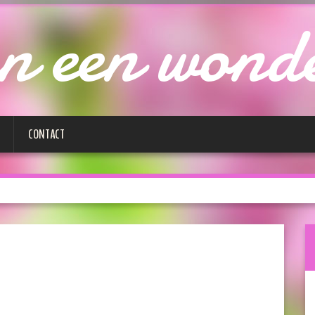
n een wond
CONTACT