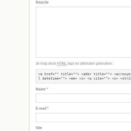
Reactie
Je mag deze
HTML
tags en attributen gebruiken:
<a href="" title=""> <abbr title=""> <acronym
l datetime=""> <em> <i> <q cite=""> <s> <stri
Naam
*
E-mail
*
Site